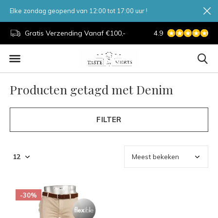
Elke zondag geopend van 12:00 tot 17:00 uur !
d.
Gratis Verzending Vanaf €100,-
4.9
7 Dagen Per Week
Producten getagd met Denim
FILTER
-30%