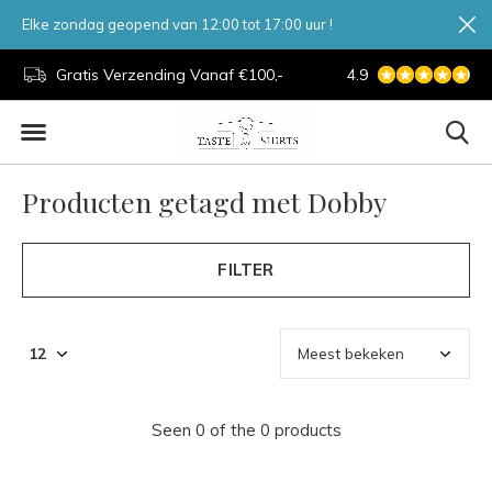
Elke zondag geopend van 12:00 tot 17:00 uur !
d.
Gratis Verzending Vanaf €100,-
4.9
7 Dagen Per Week
Producten getagd met Dobby
FILTER
Seen 0 of the 0 products