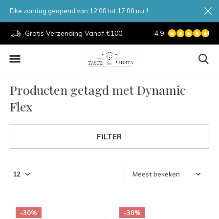
Elke zondag geopend van 12:00 tot 17:00 uur !
d.
Gratis Verzending Vanaf €100,-
4.9
7 Dagen Per Week
Producten getagd met Dynamic
Flex
FILTER
-30%
-30%