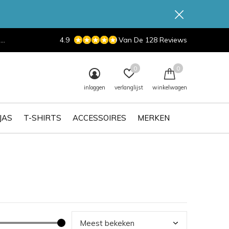
d
4.9
Van De 128 Reviews
0
0
inloggen
verlanglijst
winkelwagen
JAS
T-SHIRTS
ACCESSOIRES
MERKEN