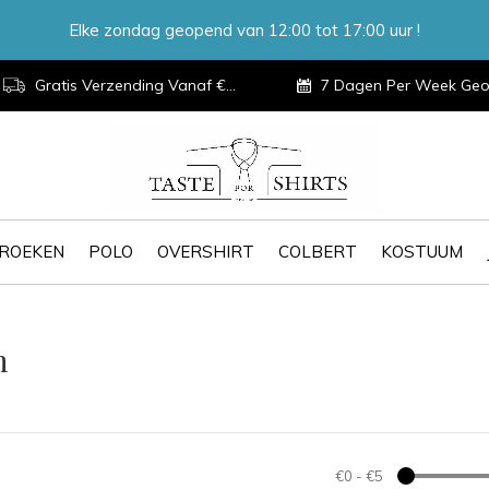
Elke zondag geopend van 12:00 tot 17:00 uur !
Gratis Verzending Vanaf €100,-
7 Dagen Per Week Geopen
ROEKEN
POLO
OVERSHIRT
COLBERT
KOSTUUM
h
€0
-
€5