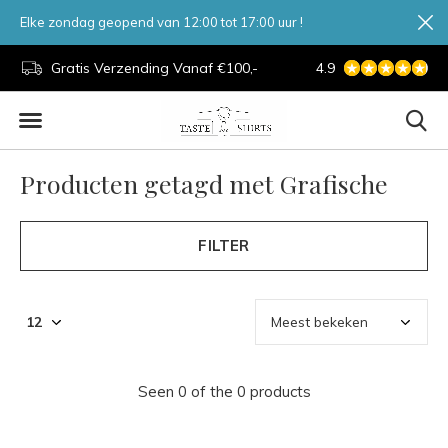
Elke zondag geopend van 12:00 tot 17:00 uur !
d.
Gratis Verzending Vanaf €100,-
4.9
7 Dagen Per Week
Producten getagd met Grafische
FILTER
Seen 0 of the 0 products