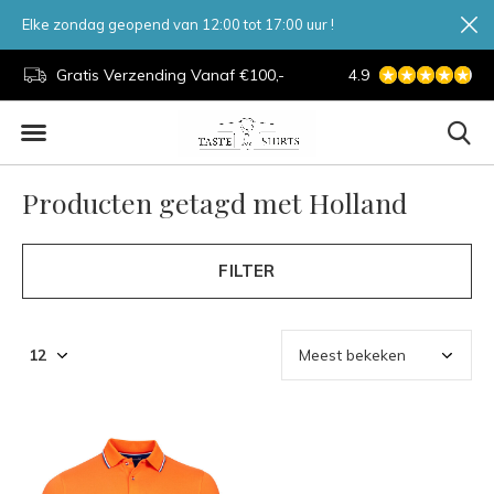
Elke zondag geopend van 12:00 tot 17:00 uur !
d.
Gratis Verzending Vanaf €100,-
4.9
7 Dagen Per Week
Producten getagd met Holland
FILTER