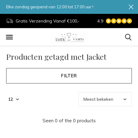
Elke zondag geopend van 12:00 tot 17:00 uur !
d.
Gratis Verzending Vanaf €100,-
4.9
7 Dagen Per Week
Producten getagd met Jacket
FILTER
Seen 0 of the 0 products