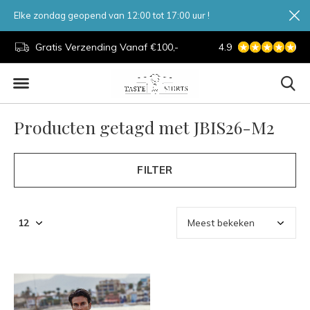
Elke zondag geopend van 12:00 tot 17:00 uur !
d.
Gratis Verzending Vanaf €100,-
4.9
7 Dagen Per Week
Producten getagd met JBIS26-M2
FILTER