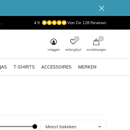
d
4.9
Van De 128 Reviews
0
0
inloggen
verlanglijst
winkelwagen
JAS
T-SHIRTS
ACCESSOIRES
MERKEN