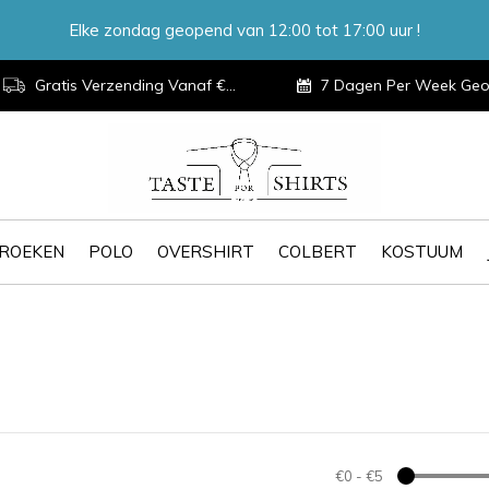
Elke zondag geopend van 12:00 tot 17:00 uur !
Gratis Verzending Vanaf €100,-
7 Dagen Per Week Geopen
ROEKEN
POLO
OVERSHIRT
COLBERT
KOSTUUM
€0
-
€5