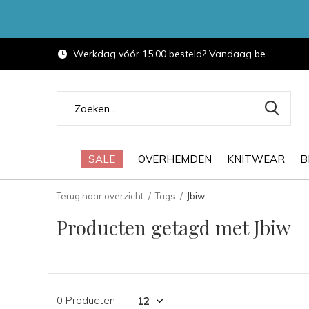
Werkdag vóór 15:00 besteld? Vandaag bezorgd.
SALE
OVERHEMDEN
KNITWEAR
B
Terug naar overzicht
Tags
Jbiw
Producten getagd met Jbiw
0 Producten