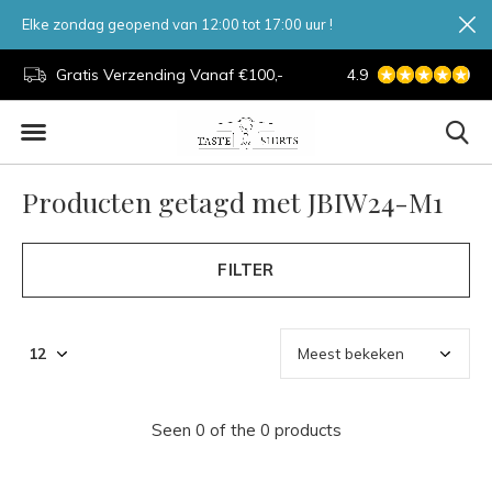
Elke zondag geopend van 12:00 tot 17:00 uur !
d.
Gratis Verzending Vanaf €100,-
4.9
7 Dagen Per Week
Producten getagd met JBIW24-M1
FILTER
Seen 0 of the 0 products