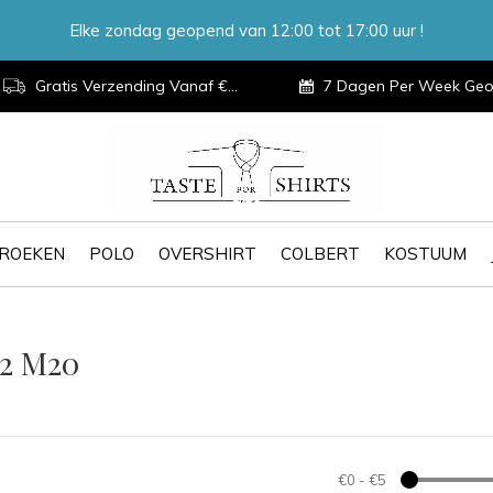
Elke zondag geopend van 12:00 tot 17:00 uur !
Gratis Verzending Vanaf €100,-
7 Dagen Per Week Geopen
ROEKEN
POLO
OVERSHIRT
COLBERT
KOSTUUM
22 M20
€0
-
€5