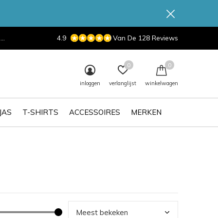
d
4.9
Van De 128 Reviews
0
0
inloggen
verlanglijst
winkelwagen
JAS
T-SHIRTS
ACCESSOIRES
MERKEN