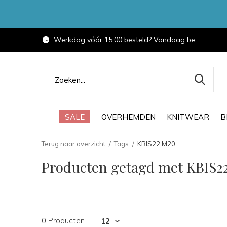
Werkdag vóór 15:00 besteld? Vandaag bezorgd.
SALE
OVERHEMDEN
KNITWEAR
B
Terug naar overzicht
Tags
KBIS22 M20
Producten getagd met KBIS2
0 Producten