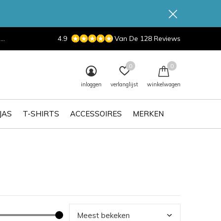
d
4.9
Van De 128 Reviews
0
0
inloggen
verlanglijst
winkelwagen
JAS
T-SHIRTS
ACCESSOIRES
MERKEN