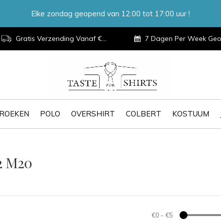
Elke zondag geopend van 12:00 tot 17:00 uur !
Gratis Verzending Vanaf €100,-
7 Dagen Per Week Geopen
ROEKEN
POLO
OVERSHIRT
COLBERT
KOSTUUM
2 M20
€0
-
€5