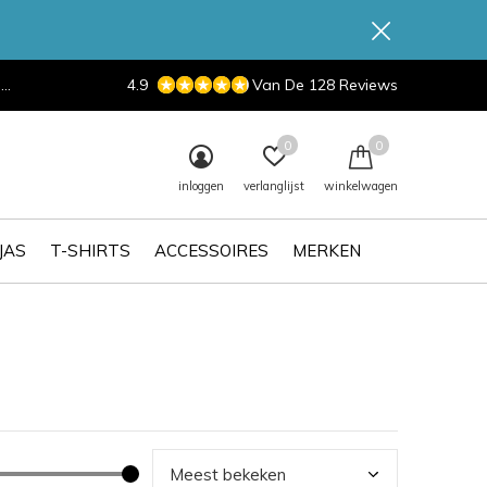
d
4.9
Van De 128 Reviews
0
0
inloggen
verlanglijst
winkelwagen
JAS
T-SHIRTS
ACCESSOIRES
MERKEN