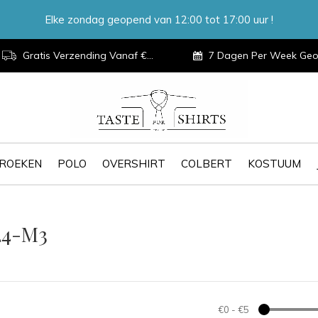
Elke zondag geopend van 12:00 tot 17:00 uur !
Gratis Verzending Vanaf €100,-
7 Dagen Per Week Geopen
ROEKEN
POLO
OVERSHIRT
COLBERT
KOSTUUM
24-M3
€0
-
€5