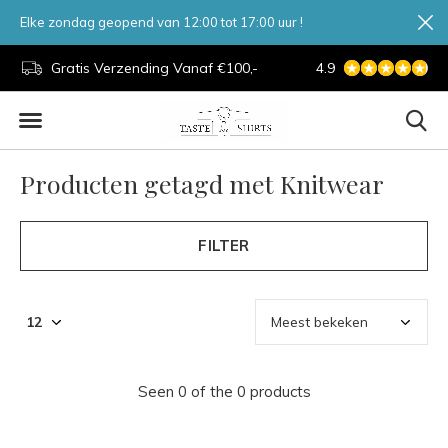
Elke zondag geopend van 12:00 tot 17:00 uur !
d.
Gratis Verzending Vanaf €100,-
4.9
7 Dagen Per Week
Producten getagd met Knitwear
FILTER
Seen 0 of the 0 products