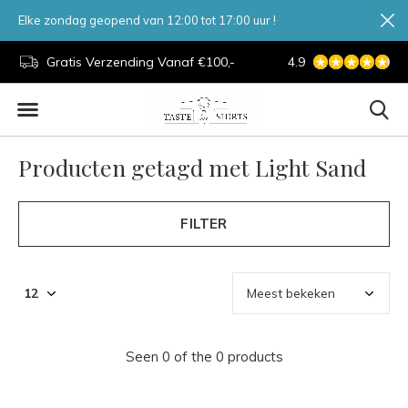
Elke zondag geopend van 12:00 tot 17:00 uur !
d.
Gratis Verzending Vanaf €100,-
4.9
7 Dagen Per Week
Producten getagd met Light Sand
FILTER
Seen 0 of the 0 products