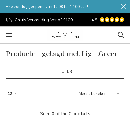
Elke zondag geopend van 12:00 tot 17:00 uur !
d.
Gratis Verzending Vanaf €100,-
4.9
7 Dagen Per Week
Producten getagd met LightGreen
FILTER
Seen 0 of the 0 products