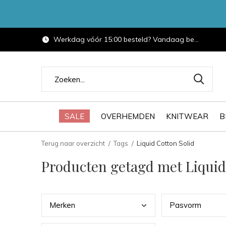
Werkdag vóór 15:00 besteld? Vandaag bezorgd.
SALE
OVERHEMDEN
KNITWEAR
B
Terug naar overzicht
Tags
Liquid Cotton Solid
Producten getagd met Liquid
Merk
en
Pasv
orm