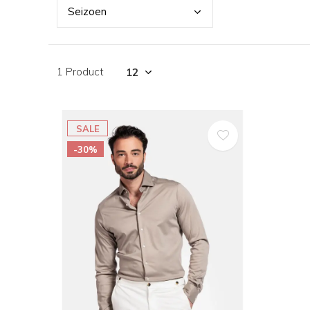
Seiz
oen
1 Product
SALE
-30%