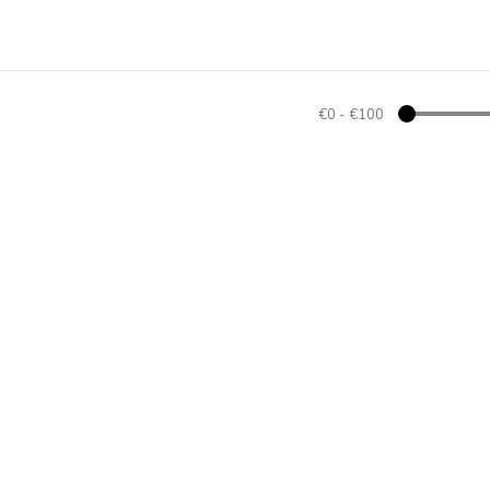
€0
-
€100