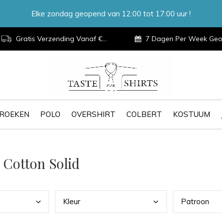
Elke zondag geopend van 12:00 tot 17:00 uur !
Gratis Verzending Vanaf €100,-
7 Dagen Per Week Geopen
ROEKEN
POLO
OVERSHIRT
COLBERT
KOSTUUM
 Cotton Solid
Kleu
r
Patr
oon