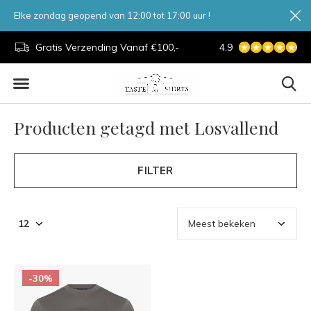
Elke zondag geopend van 12:00 tot 17:00 uur !
d.
Gratis Verzending Vanaf €100,-
4.9
7 Dagen Per Week
Producten getagd met Losvallend
FILTER
-30%