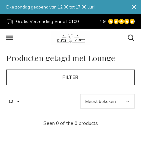
Elke zondag geopend van 12:00 tot 17:00 uur !
d.
Gratis Verzending Vanaf €100,-
4.9
7 Dagen Per Week
Producten getagd met Lounge
FILTER
Seen 0 of the 0 products