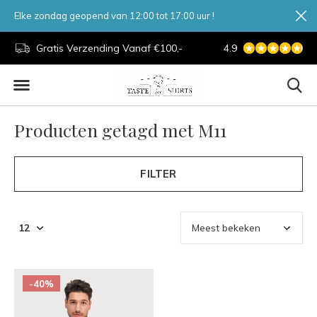
Elke zondag geopend van 12:00 tot 17:00 uur !
d.
Gratis Verzending Vanaf €100,-
4.9
7 Dagen Per Week
Producten getagd met M11
FILTER
-40%