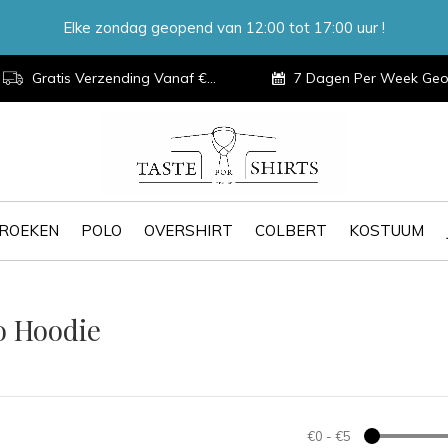
Elke zondag geopend van 12:00 tot 17:00 uur !
Gratis Verzending Vanaf €100,-
7 Dagen Per Week Geopen
ROEKEN
POLO
OVERSHIRT
COLBERT
KOSTUUM
o Hoodie
€0
-
€5