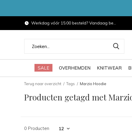
Werkdag vóór 15:00 besteld? Vandaag bezorgd.
SALE
OVERHEMDEN
KNITWEAR
B
Terug naar overzicht
Tags
Marzio Hoodie
Producten getagd met Marzi
0 Producten