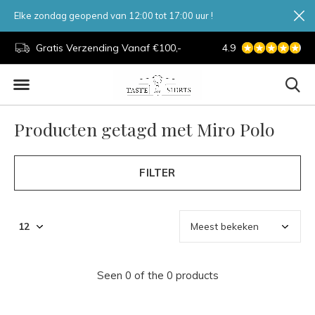
Elke zondag geopend van 12:00 tot 17:00 uur !
d.
Gratis Verzending Vanaf €100,-
4.9
7 Dagen Per Week
Producten getagd met Miro Polo
FILTER
Seen 0 of the 0 products