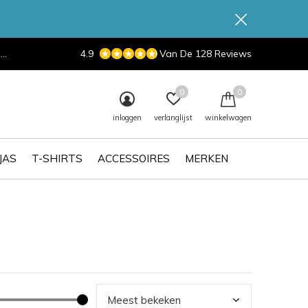
d
4.9
Van De 128 Reviews
0
0
inloggen
verlanglijst
winkelwagen
JAS
T-SHIRTS
ACCESSOIRES
MERKEN