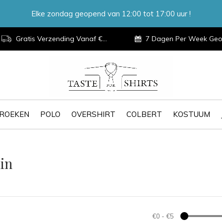
Elke zondag geopend van 12:00 tot 17:00 uur !
Gratis Verzending Vanaf €100,-
7 Dagen Per Week Geopen
ROEKEN
POLO
OVERSHIRT
COLBERT
KOSTUUM
in
€0
-
€5