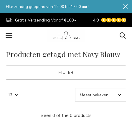
Elke zondag geopend van 12:00 tot 17:00 uur !
d.
Gratis Verzending Vanaf €100,-
4.9
7 Dagen Per Week
Producten getagd met Navy Blauw
FILTER
Seen 0 of the 0 products