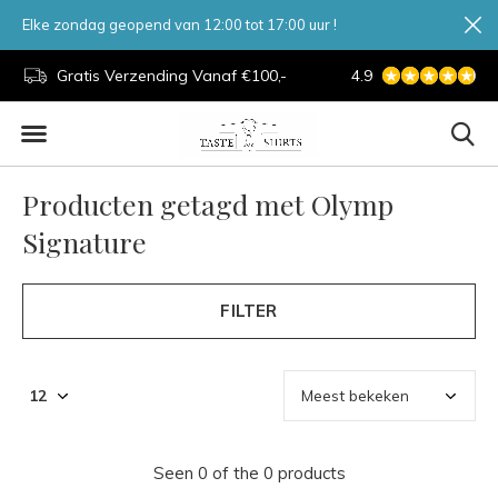
Elke zondag geopend van 12:00 tot 17:00 uur !
d.
Gratis Verzending Vanaf €100,-
4.9
7 Dagen Per Week
Producten getagd met Olymp
Signature
FILTER
Seen 0 of the 0 products