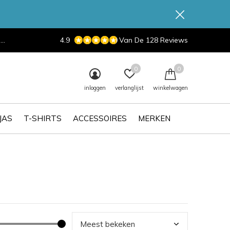
d
4.9
Van De 128 Reviews
0
0
inloggen
verlanglijst
winkelwagen
JAS
T-SHIRTS
ACCESSOIRES
MERKEN