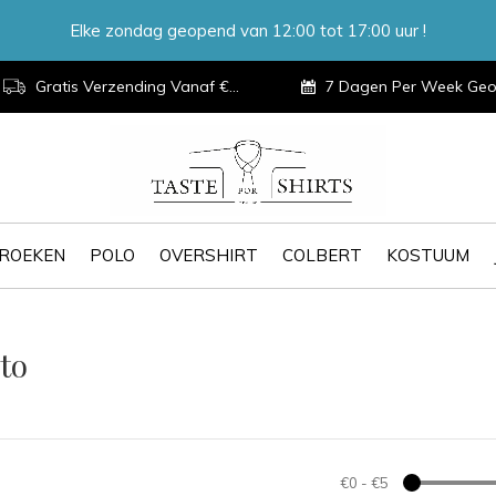
Elke zondag geopend van 12:00 tot 17:00 uur !
Gratis Verzending Vanaf €100,-
7 Dagen Per Week Geopen
ROEKEN
POLO
OVERSHIRT
COLBERT
KOSTUUM
to
€0
-
€5