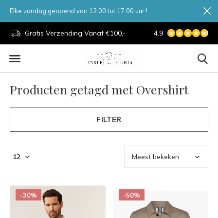
Elke zondag geopend van 12:00 tot 17:00 uur !
d.
Gratis Verzending Vanaf €100,-
4.9
7 Dagen Per Week
Producten getagd met Overshirt
FILTER
-30%
-50%