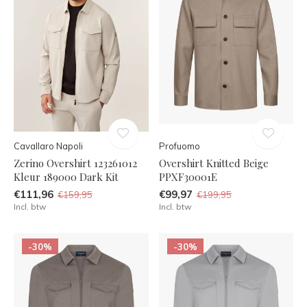
Cavallaro Napoli
Profuomo
Zerino Overshirt 123261012
Overshirt Knitted Beige
Kleur 189000 Dark Kit
PPXF30001E
€111,96
€99,97
€159,95
€199,95
Incl. btw
Incl. btw
-30%
-30%