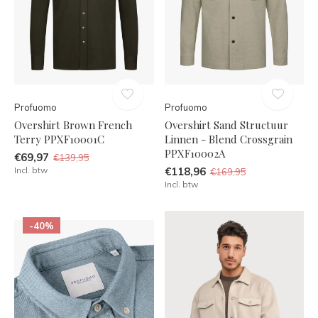
Profuomo
Profuomo
Overshirt Brown French
Overshirt Sand Structuur
Terry PPXF10001C
Linnen - Blend Crossgrain
PPXF10002A
€69,97
€139,95
Incl. btw
€118,96
€169,95
Incl. btw
-40%