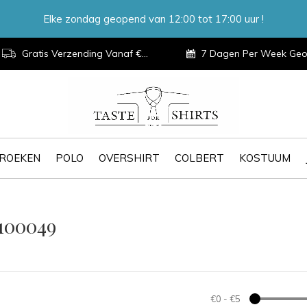
Elke zondag geopend van 12:00 tot 17:00 uur !
Gratis Verzending Vanaf €100,-
7 Dagen Per Week Geopen
ROEKEN
POLO
OVERSHIRT
COLBERT
KOSTUUM
100049
€0
-
€5