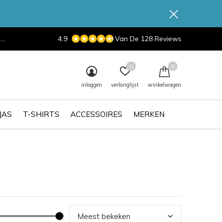
d
4.9
Van De 128 Reviews
0
0
inloggen
verlanglijst
winkelwagen
JAS
T-SHIRTS
ACCESSOIRES
MERKEN