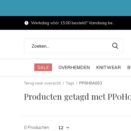
Werkdag vóór 15:00 besteld? Vandaag bezorgd.
SALE
OVERHEMDEN
KNITWEAR
B
Terug naar overzicht
Tags
PP0H0A003
Producten getagd met PP0H
0 Producten