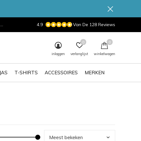
d
4.9
Van De 128 Reviews
0
0
inloggen
verlanglijst
winkelwagen
JAS
T-SHIRTS
ACCESSOIRES
MERKEN