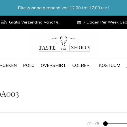
Elke zondag geopend van 12:00 tot 17:00 uur !
Gratis Verzending Vanaf €100,-
7 Dagen Per Week Geopen
ROEKEN
POLO
OVERSHIRT
COLBERT
KOSTUUM
0A003
€0
-
€5