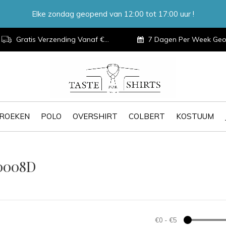
Elke zondag geopend van 12:00 tot 17:00 uur !
Gratis Verzending Vanaf €100,-
7 Dagen Per Week Geopen
ROEKEN
POLO
OVERSHIRT
COLBERT
KOSTUUM
00008D
€0
-
€5