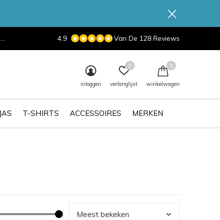
d
4.9
Van De 128 Reviews
0
0
inloggen
verlanglijst
winkelwagen
JAS
T-SHIRTS
ACCESSOIRES
MERKEN