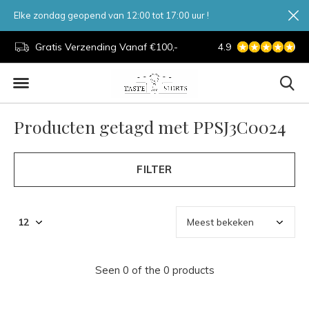
Elke zondag geopend van 12:00 tot 17:00 uur !
d.
Gratis Verzending Vanaf €100,-
4.9
7 Dagen Per Week
Producten getagd met PPSJ3C0024
FILTER
Seen 0 of the 0 products