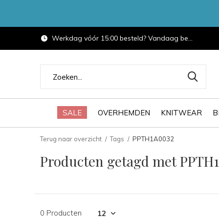
Werkdag vóór 15:00 besteld? Vandaag bezorgd.
SALE
OVERHEMDEN
KNITWEAR
B
Terug naar overzicht
Tags
PPTH1A0032
Producten getagd met PPTH
0 Producten