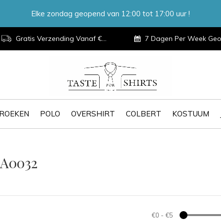
Elke zondag geopend van 12:00 tot 17:00 uur !
Gratis Verzending Vanaf €100,-
7 Dagen Per Week Geopen
ROEKEN
POLO
OVERSHIRT
COLBERT
KOSTUUM
1A0032
€0
-
€5