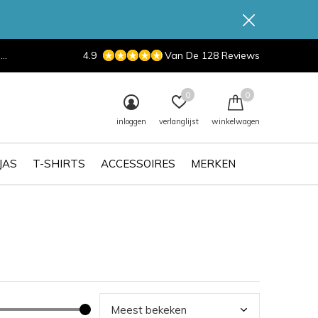
d
4.9
Van De 128 Reviews
0
0
inloggen
verlanglijst
winkelwagen
JAS
T-SHIRTS
ACCESSOIRES
MERKEN