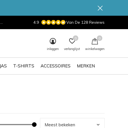
d
4.9
Van De 128 Reviews
0
0
inloggen
verlanglijst
winkelwagen
JAS
T-SHIRTS
ACCESSOIRES
MERKEN