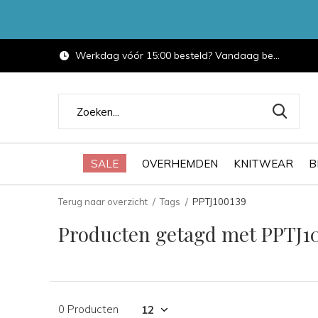
Werkdag vóór 15:00 besteld? Vandaag bezorgd.
SALE
OVERHEMDEN
KNITWEAR
B
Terug naar overzicht
Tags
PPTJ100139
Producten getagd met PPTJ1
0 Producten