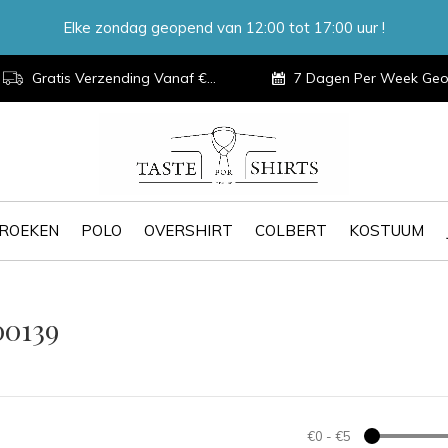
Elke zondag geopend van 12:00 tot 17:00 uur !
Gratis Verzending Vanaf €100,-
7 Dagen Per Week Geopen
ROEKEN
POLO
OVERSHIRT
COLBERT
KOSTUUM
00139
€0
-
€5