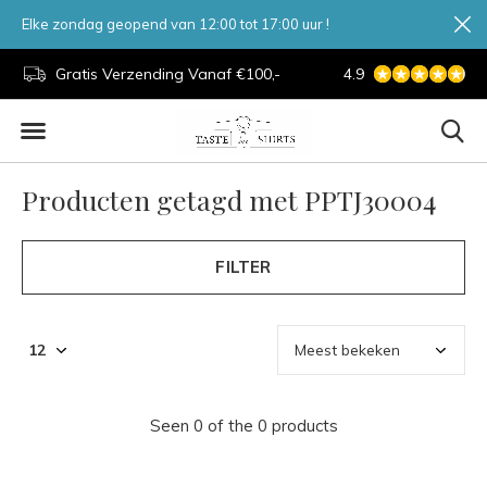
Elke zondag geopend van 12:00 tot 17:00 uur !
d.
Gratis Verzending Vanaf €100,-
4.9
7 Dagen Per Week
Producten getagd met PPTJ30004
FILTER
Seen 0 of the 0 products