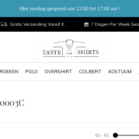
Elke zondag geopend van 12:00 tot 17:00 uur !
Gratis Verzending Vanaf €100,-
7 Dagen Per Week Geopen
ROEKEN
POLO
OVERSHIRT
COLBERT
KOSTUUM
30003C
€0
-
€5