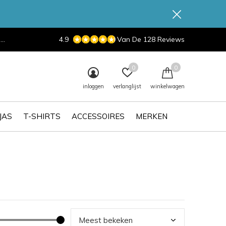
d
4.9
Van De 128 Reviews
0
0
inloggen
verlanglijst
winkelwagen
JAS
T-SHIRTS
ACCESSOIRES
MERKEN