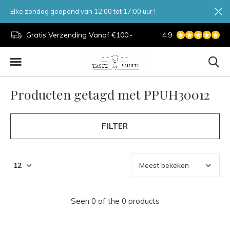
Elke zondag geopend van 12:00 tot 17:00 uur !
d.
Gratis Verzending Vanaf €100,-
4.9
7 Dagen Per Week
Producten getagd met PPUH30012
FILTER
Seen 0 of the 0 products