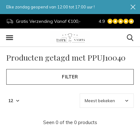
Elke zondag geopend van 12:00 tot 17:00 uur !
d.
Gratis Verzending Vanaf €100,-
4.9
7 Dagen Per Week
Producten getagd met PPUJ10040
FILTER
Seen 0 of the 0 products