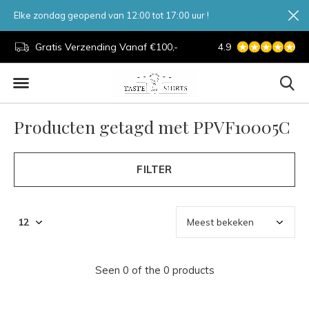
Elke zondag geopend van 12:00 tot 17:00 uur !
d.
Gratis Verzending Vanaf €100,-
4.9
7 Dagen Per Week
Producten getagd met PPVF10005C
FILTER
Seen 0 of the 0 products