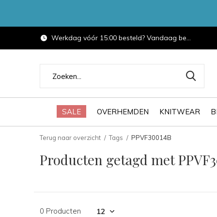
Werkdag vóór 15:00 besteld? Vandaag bezorgd.
SALE
OVERHEMDEN
KNITWEAR
B
Terug naar overzicht
Tags
PPVF30014B
Producten getagd met PPVF
0 Producten