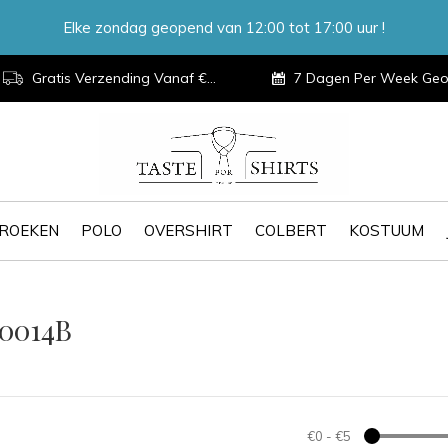
Elke zondag geopend van 12:00 tot 17:00 uur !
Gratis Verzending Vanaf €100,-
7 Dagen Per Week Geopen
ROEKEN
POLO
OVERSHIRT
COLBERT
KOSTUUM
30014B
€0
-
€5