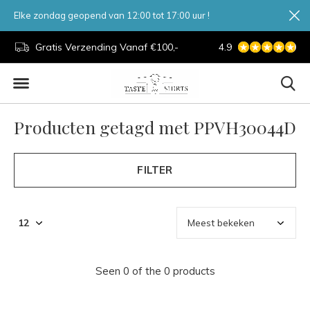
Elke zondag geopend van 12:00 tot 17:00 uur !
d.
Gratis Verzending Vanaf €100,-
4.9
7 Dagen Per Week
Producten getagd met PPVH30044D
FILTER
Seen 0 of the 0 products