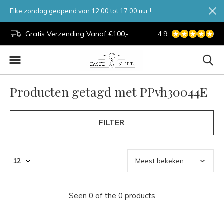
Elke zondag geopend van 12:00 tot 17:00 uur !
d.
Gratis Verzending Vanaf €100,-
4.9
7 Dagen Per Week
Producten getagd met PPvh30044E
FILTER
Seen 0 of the 0 products