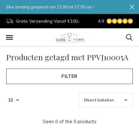
Elke zondag geopend van 12:00 tot 17:00 uur !
d.
Gratis Verzending Vanaf €100,-
4.9
7 Dagen Per Week
Producten getagd met PPVJ10005A
FILTER
Seen 0 of the 0 products