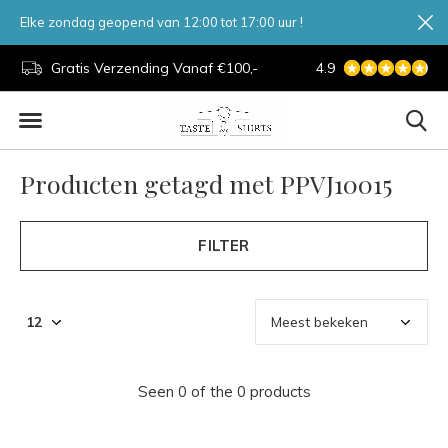
Elke zondag geopend van 12:00 tot 17:00 uur !
d.
Gratis Verzending Vanaf €100,-
4.9
7 Dagen Per Week
Producten getagd met PPVJ10015
FILTER
Seen 0 of the 0 products