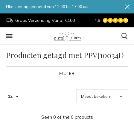
Elke zondag geopend van 12:00 tot 17:00 uur !
d.
Gratis Verzending Vanaf €100,-
4.9
7 Dagen Per Week
Producten getagd met PPVJ10034D
FILTER
Seen 0 of the 0 products