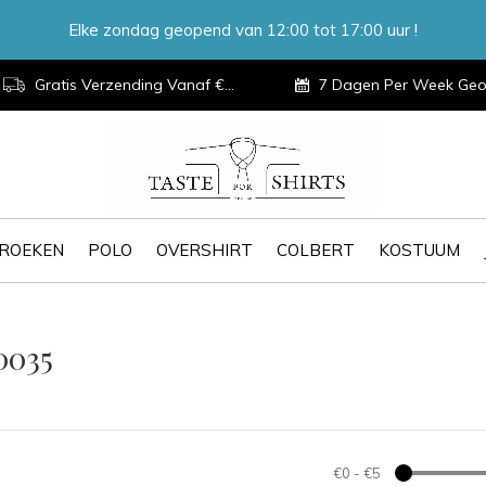
Elke zondag geopend van 12:00 tot 17:00 uur !
Gratis Verzending Vanaf €100,-
7 Dagen Per Week Geopen
ROEKEN
POLO
OVERSHIRT
COLBERT
KOSTUUM
0035
€0
-
€5