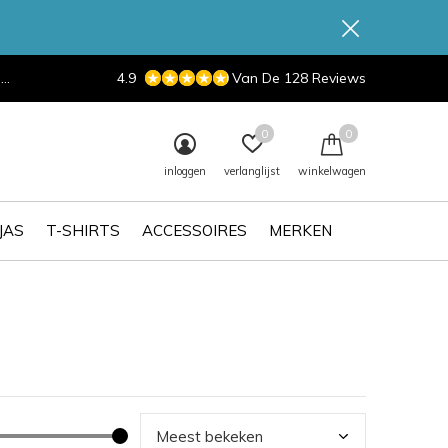
d
4.9
Van De 128 Reviews
0
0
inloggen
verlanglijst
winkelwagen
JAS
T-SHIRTS
ACCESSOIRES
MERKEN