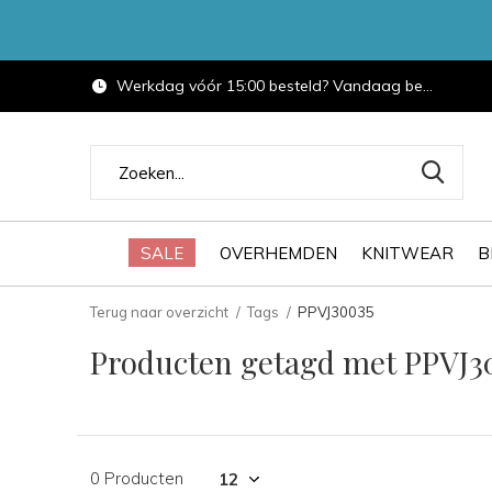
Werkdag vóór 15:00 besteld? Vandaag bezorgd.
SALE
OVERHEMDEN
KNITWEAR
B
Terug naar overzicht
Tags
PPVJ30035
Producten getagd met PPVJ3
0 Producten