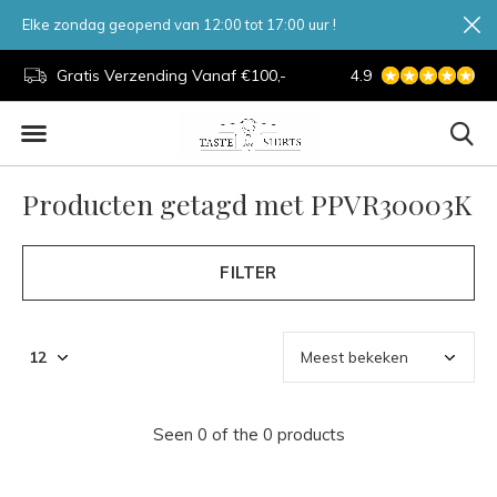
Elke zondag geopend van 12:00 tot 17:00 uur !
d.
Gratis Verzending Vanaf €100,-
4.9
7 Dagen Per Week
Producten getagd met PPVR30003K
FILTER
Seen 0 of the 0 products