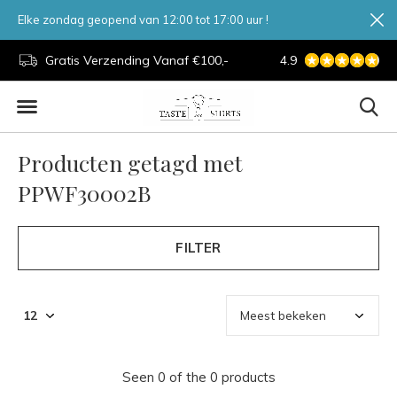
Elke zondag geopend van 12:00 tot 17:00 uur !
d.
Gratis Verzending Vanaf €100,-
4.9
7 Dagen Per Week
Producten getagd met
PPWF30002B
FILTER
Seen 0 of the 0 products