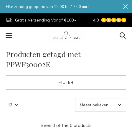
Elke zondag geopend van 12:00 tot 17:00 uur !
d.
Gratis Verzending Vanaf €100,-
4.9
7 Dagen Per Week
Producten getagd met
PPWF30002E
FILTER
Seen 0 of the 0 products