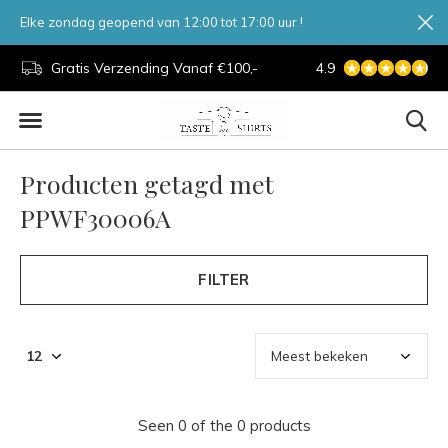
Elke zondag geopend van 12:00 tot 17:00 uur !
d.
Gratis Verzending Vanaf €100,-
4.9
7 Dagen Per Week
Producten getagd met
PPWF30006A
FILTER
Seen 0 of the 0 products