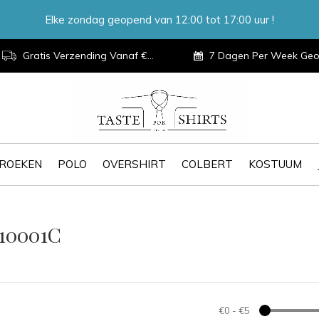
Elke zondag geopend van 12:00 tot 17:00 uur !
Gratis Verzending Vanaf €100,-
7 Dagen Per Week Geopen
ROEKEN
POLO
OVERSHIRT
COLBERT
KOSTUUM
10001C
€0
-
€5