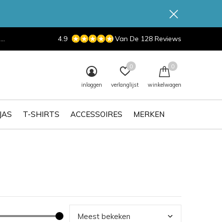
d
4.9
Van De 128 Reviews
0
0
inloggen
verlanglijst
winkelwagen
JAS
T-SHIRTS
ACCESSOIRES
MERKEN