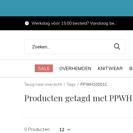
Werkdag vóór 15:00 besteld? Vandaag bezorgd.
SALE
OVERHEMDEN
KNITWEAR
B
Terug naar overzicht
Tags
PPWH10001C
Producten getagd met PPWH
0 Producten